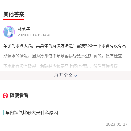
其他答案
林疯子
2023-01-14 15:14:46
车子的水温太高，其具体的解决方法是：需要检查一下水管有没有出
现漏水的情况，因为冷却液不足是容易导致水温升高的。还有检查一
下水箱有没有破裂，若破裂应该要马上停止行驶，然后等待救援。
展开全文
羽妃苏璃
2023-01-14 13:47:33
随便看看
那就更换防冻液，你现在的防冻液已经没有冰点了，无法抑制发动机
车内湿气比较大是什么原因
的温度。
2023-01-27