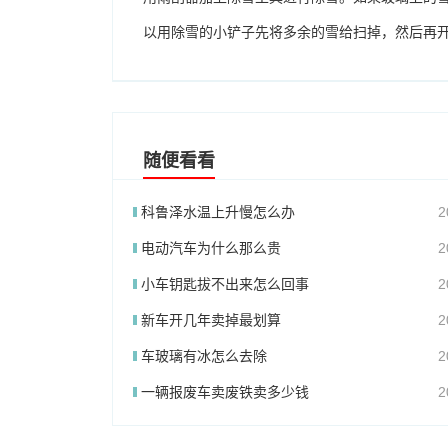
以用除雪的小铲子先将多余的雪给扫掉，然后再
随便看看
科鲁泽水温上升慢怎么办
2
电动汽车为什么那么贵
2
小车钥匙拔不出来怎么回事
2
新车开几年卖掉最划算
2
车玻璃有冰怎么去除
2
一辆报废车卖废铁卖多少钱
2