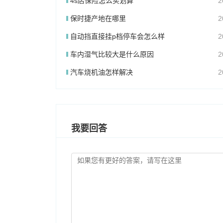
4s店保险怎么买划算
2
保时捷产地在哪里
2
自动挡直接挂p档停车会怎么样
2
车内湿气比较大是什么原因
2
汽车烧机油怎样解决
2
我要回答