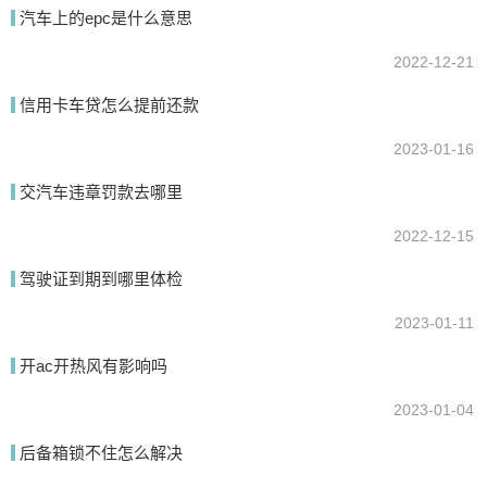
电池长期处于充电不足的状态，缩短使用寿命，在高速公路上以稳定
汽车上的epc是什么意思
的速度行车20-30分钟，可以给电池充分的时间充电。
2022-12-21
信用卡车贷怎么提前还款
我要回答
2023-01-16
交汽车违章罚款去哪里
2022-12-15
驾驶证到期到哪里体检
2023-01-11
提交
开ac开热风有影响吗
2023-01-04
后备箱锁不住怎么解决