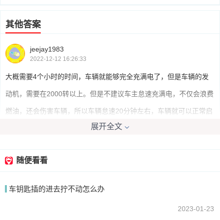
其他答案
jeejay1983
2022-12-12 16:26:33
大概需要4个小时的时间，车辆就能够完全充满电了，但是车辆的发
动机，需要在2000转以上。但是不建议车主怠速充满电，不仅会浪费
燃油，还会伤害车辆，所以车辆怠速20分钟左右，车辆就可以正常启
展开全文
动了。
随便看看
lixiaochuang
2022-12-12 16:03:00
车钥匙插的进去拧不动怎么办
一般都是1-3个小时，因为汽车启动后他会一直给电瓶充电，如果电
瓶经常没电说明电瓶有问题。汽车经常短途驾驶，开开停停，会导致
2023-01-23