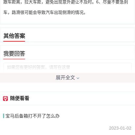
跟车距离，拉大车距，避免出现意外避让不及时。6、尽量不要急刹
车，路滑很可能会导致汽车出现侧滑的情况。
其他答案
我要回答
展开全文
随便看看
提交
宝马后备箱打不开了怎么办
2023-01-02