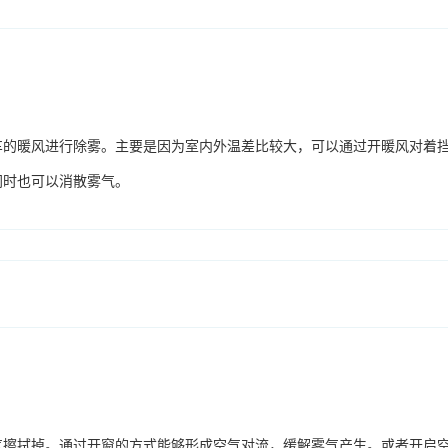
车的暖风进行除雾。主要是因为室内外温差比较大，可以通过开暖风对着
同时也可以消散雾气。
气擦拭掉。通过开窗的方式能够形成空气对流，缓解雾气产生。或者开启