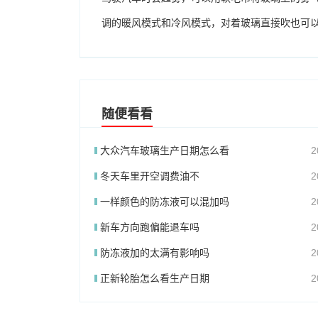
调的暖风模式和冷风模式，对着玻璃直接吹也可
随便看看
大众汽车玻璃生产日期怎么看
2
冬天车里开空调费油不
2
一样颜色的防冻液可以混加吗
2
新车方向跑偏能退车吗
2
防冻液加的太满有影响吗
2
正新轮胎怎么看生产日期
2