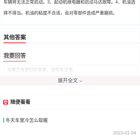
车辆将无法正常启动。3、起动机继电器和启动马达故障。4、机油选
择不得当。机油的粘度不合适，会对零部件造成严重磨损。
其他答案
我要回答
展开全文
随便看看
提交
冬天车里冷怎么取暖
2023-01-04