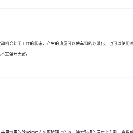
发动机会处于工作的状态，产生的热量可以使车窗的冰融化。也可以使用
是不宜强开天窗。
。并用专用的除雪铲铲去车窗玻璃上的冰，待发动机的温度上升到一定数