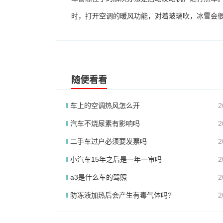
时，打开空调的暖风功能，对着玻璃吹，冰雪会
随便看看
车上的空调热风怎么开
2
汽车不烧尿素有影响吗
2
二手车过户必须要发票吗
2
小汽车15年之后是一年一审吗
2
a3是什么车的驾照
2
防冻液加热后会产生有毒气体吗?
2