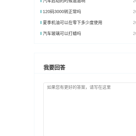
汽车启动的时候滋滋响
2
120码3000转正常吗
2
夏季机油可以在零下多少度使用
2
汽车玻璃可以打蜡吗
2
我要回答