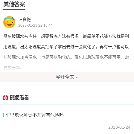
其他答案
汪良艳
2023-01-23 22:15:44
货车玻璃水被冻住，想要解冻方法有很多。最简单不花钱方法就是利
用温度，出太阳温度高把车子拿出去过一会就化了。再有一点也可以
往玻璃水加点温水，也是可以融化的。融化以后玻璃水不能再用，需
要放干净。
展开全文
我要回答
随便看看
车里熄火睡觉不开窗有危险吗
2023-01-24