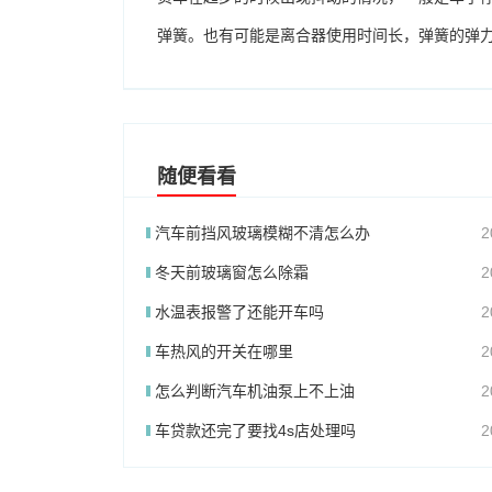
弹簧。也有可能是离合器使用时间长，弹簧的弹
随便看看
汽车前挡风玻璃模糊不清怎么办
2
冬天前玻璃窗怎么除霜
2
水温表报警了还能开车吗
2
车热风的开关在哪里
2
怎么判断汽车机油泵上不上油
2
车贷款还完了要找4s店处理吗
2