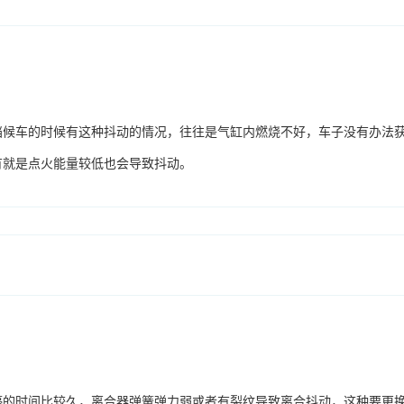
挡候车的时候有这种抖动的情况，往往是气缸内燃烧不好，车子没有办法
有就是点火能量较低也会导致抖动。
停的时间比较久，离合器弹簧弹力弱或者有裂纹导致离合抖动，这种要更