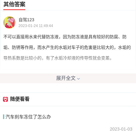
其他答案
自驾123
2023-01-24 11:49:44
不可以直接用水来代替防冻液，因为防冻液是具有较好的防腐、防
垢、防锈等作用，而水产生的水垢对车子的危害是比较大的，水垢的
导热系数是比较小的，有了水垢冷却液的传导性就会变差。
展开全文
宝驴320i
2023-01-24 11:12:03
你好，最好还是用防冻液。紧急情况下，缺水的话。可以加点水进去
随便看看
当然只限于夏天，冬天不能用水。
汽车刹车冻住了怎么办
2023-01-03
我要回答