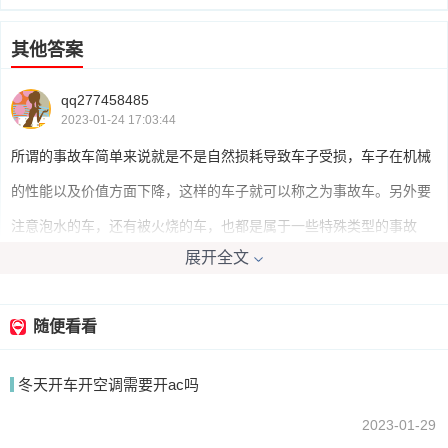
其他答案
qq277458485
2023-01-24 17:03:44
所谓的事故车简单来说就是不是自然损耗导致车子受损，车子在机械
的性能以及价值方面下降，这样的车子就可以称之为事故车。另外要
注意泡水的车，还有被火烧的车，也都是属于一些特殊类型的事故
展开全文
车。
随便看看
samincqu
2023-01-24 16:42:40
冬天开车开空调需要开ac吗
事故车是指经过严重撞击、泡水、火烧等，即使修复但仍存在安全隐
患的车辆，这类车统称为事故车。
2023-01-29