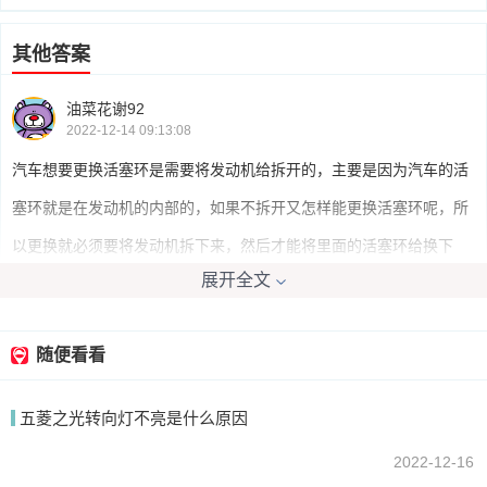
其他答案
油菜花谢92
2022-12-14 09:13:08
汽车想要更换活塞环是需要将发动机给拆开的，主要是因为汽车的活
塞环就是在发动机的内部的，如果不拆开又怎样能更换活塞环呢，所
以更换就必须要将发动机拆下来，然后才能将里面的活塞环给换下
展开全文
来。
随便看看
avsun
2022-12-14 08:38:10
五菱之光转向灯不亮是什么原因
肯定要拆发动机的 要不然肯定换不了
2022-12-16