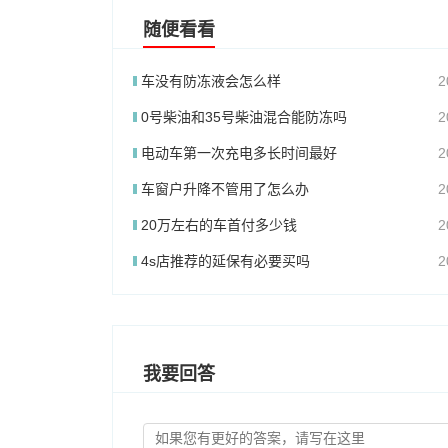
随便看看
车没有防冻液会怎么样
2
0号柴油和35号柴油混合能防冻吗
2
电动车第一次充电多长时间最好
2
车窗户升降不管用了怎么办
2
20万左右的车首付多少钱
2
4s店推荐的延保有必要买吗
2
我要回答