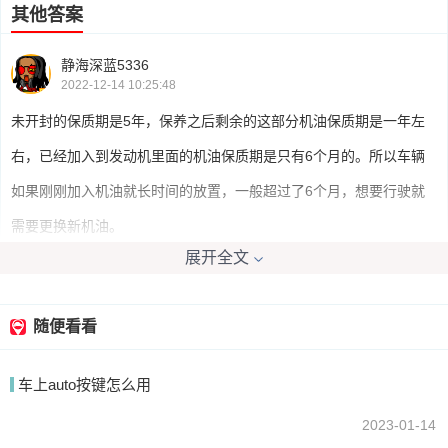
其他答案
静海深蓝5336
2022-12-14 10:25:48
未开封的保质期是5年，保养之后剩余的这部分机油保质期是一年左
右，已经加入到发动机里面的机油保质期是只有6个月的。所以车辆
如果刚刚加入机油就长时间的放置，一般超过了6个月，想要行驶就
需要更换新机油。
展开全文
粘米团子
2022-12-14 10:09:40
随便看看
机油是有保质期限的，不管是矿物油，还是半合成机油或者是全
车上auto按键怎么用
合成的机油，这个保质期时间一般是四五年左右的。当然机油存放，
会受到空气中的杂质，水分以及氧等物质的接触导致变质的。
2023-01-14