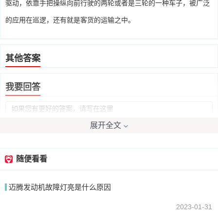
驱动，依靠手把操纵向前行驶的两轮或者是三轮的一种车子，被广泛
的应用在巡逻，还有就是客货的运输之中。
其他答案
我要回答
展开全文
随便看看
提交
迈腾发动机故障灯亮是什么原因
2023-01-31