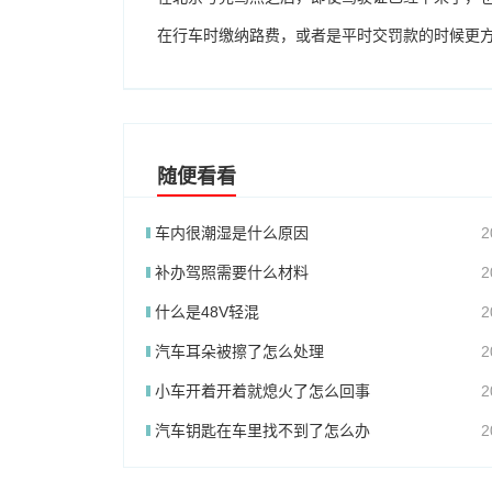
在行车时缴纳路费，或者是平时交罚款的时候更
随便看看
车内很潮湿是什么原因
2
补办驾照需要什么材料
2
什么是48V轻混
2
汽车耳朵被擦了怎么处理
2
小车开着开着就熄火了怎么回事
2
汽车钥匙在车里找不到了怎么办
2