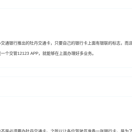
办交通银行推出的牡丹交通卡，只要自己的银行卡上面有银联的标志，而
个交管12123 APP，就能够在上面办理好多业务。
也不是必须要办牡丹交通卡。之所以让各位驾驶员准备一张银行卡，是为