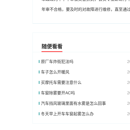
年审不合格，要及时的对故障进行维修，直至通
随便看看
原厂车炸街犯法吗
2
车子怎么开暖风
2
买摩托车需要注意什么
2
车窗除雾要开AC吗
2
汽车挡风玻璃里面有水雾是怎么回事
2
冬天早上开车车窗起雾怎么办
2