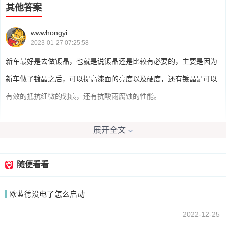
其他答案
wwwhongyi
2023-01-27 07:25:58
新车最好是去做镀晶，也就是说镀晶还是比较有必要的，主要是因为
新车做了镀晶之后，可以提高漆面的亮度以及硬度，还有镀晶是可以
有效的抵抗细微的划痕，还有抗酸雨腐蚀的性能。
展开全文
我係八公
2023-01-27 07:48:44
镀晶确实可以保护车漆，新车可以直接镀晶，旧车就需要全车抛光处
随便看看
理再镀晶，其实打蜡也可以保护车漆
欧蓝德没电了怎么启动
2022-12-25
我要回答