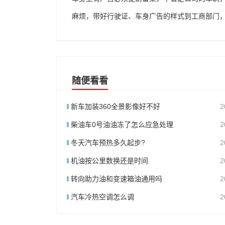
麻烦，带好行驶证、车身广告的样式到工商部门
随便看看
新车加装360全景影像好不好
2
柴油车0号油油冻了怎么应急处理
2
冬天汽车预热多久起步?
2
机油按公里数换还是时间
2
转向助力油和变速箱油通用吗
2
汽车冷热空调怎么调
2