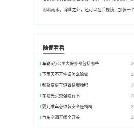
附着雨水。除此之外，还可以在后视镜上加装一
随便看看
车辆5万公里大保养都包括哪些
2
下雨天不开空调怎么除雾
2
频繁变更车道容易爆胎吗
2
车险光买交强险行不
2
婴儿乘车必须装安全座椅吗
2
汽车空调开哪个开关
2