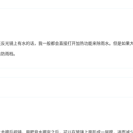
天反光镜上有水的话，我一般都会直接打开加热功能来除雨水。但是如果
装防雨档。
水去擦后视镜，用肥皂水擦完之后，可以在玻璃上面形成一层膜，进而减