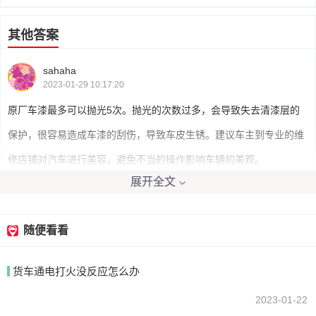
其他答案
sahaha
2023-01-29 10:17:20
原厂车漆最多可以抛光5次。抛光的次数过多，会导致失去清漆层的
保护，很容易造成车漆的刮伤，导致车皮生锈。建议车主到专业的维
修店铺对汽车进行美容，避免不当的操作影响车辆的美观。
展开全文
阿美莉娅
2023-01-29 10:23:52
随便看看
一般来说汽车漆最多可抛光3次，抛光对车漆的伤害还是挺大的，尽
货车通电打火没反应怎么办
量少抛光。
2023-01-22