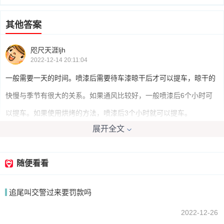
其他答案
咫尺天涯ljh
2022-12-14 20:11:04
一般需要一天的时间。喷漆后需要待车漆晾干后才可以提车，晾干的
快慢与季节有很大的关系。如果通风比较好，一般喷漆后6个小时可
以提车。如果使用烘烤的方法，喷漆后3个小时就可以提车。
展开全文
傻吃迷糊睡12
2022-12-14 21:07:38
随便看看
汽车有刮擦磕碰之后就需要专业的钣金和喷漆，一般情况下4s店最快
追尾叫交警过来要罚款吗
2-3天可以拿车，工期慢的话可能需要7天左右。钣金喷漆外面的汽修
店要比4s快，可以根据自己的实际情况作出选择。
2022-12-26