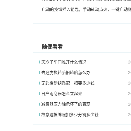
启动的按钮插入钥匙，手动转动点火，一键启动
随便看看
天冷了车门难开什么情况
2
去途虎换轮胎旧轮胎怎么办
2
无匙启动钥匙配一把要多少钱
2
日产雨刮器怎么立起来
2
减震器压力轴承坏了的表现
2
故意遮挡牌照扣多少分罚多少钱
2