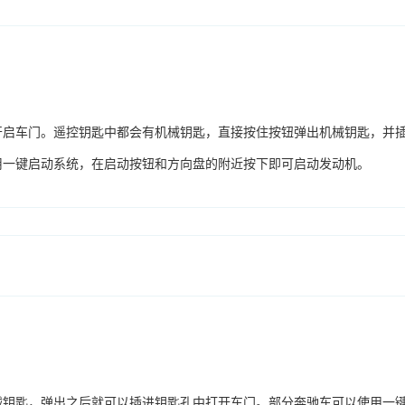
开启车门。遥控钥匙中都会有机械钥匙，直接按住按钮弹出机械钥匙，并
用一键启动系统，在启动按钮和方向盘的附近按下即可启动发动机。
械钥匙，弹出之后就可以插进钥匙孔中打开车门。部分奔驰车可以使用一