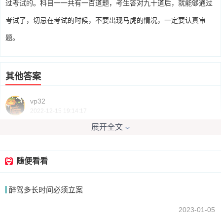
过考试的。科目一一共有一百道题，考生答对九十道后，就能够通过
考试了，切忌在考试的时候，不要出现马虎的情况，一定要认真审
题。
其他答案
vp32
2022-12-15 19:14:17
展开全文
不多的，科目一与科目四的一次通过率在80%-90%，平时多做题，错
误的认真看解读，还是很容易通过。
随便看看
我要回答
醉驾多长时间必须立案
2023-01-05