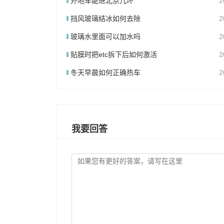
外地车能进北京几环
2
挡风玻璃结冰如何去除
2
玻璃水里面可以加水吗
2
贴膜时把etc拆下后如何激活
2
冬天早晨如何正确热车
2
我要回答