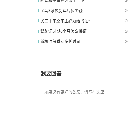
醉驾和肇事逃逸哪个严重
2
宝马3系换刹车片多少钱
2
买二手车原车主必须给的证件
2
驾驶证过期6个月怎么换证
2
新机油保质期多长时间
2
我要回答