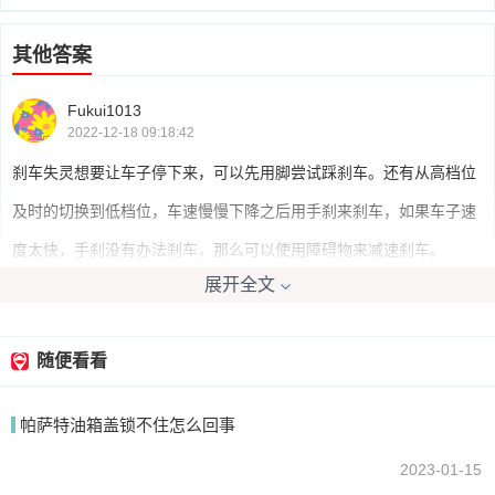
其他答案
Fukui1013
2022-12-18 09:18:42
刹车失灵想要让车子停下来，可以先用脚尝试踩刹车。还有从高档位
及时的切换到低档位，车速慢慢下降之后用手刹来刹车，如果车子速
度太快，手刹没有办法刹车，那么可以使用障碍物来减速刹车。
展开全文
MAX机械师
2022-12-18 11:25:47
随便看看
可以通过手刹来进行刹车。正确的方法是缓缓拉起手刹，进行几次拉
帕萨特油箱盖锁不住怎么回事
紧、松开的方法，让车辆减速停下来就可以了。
2023-01-15