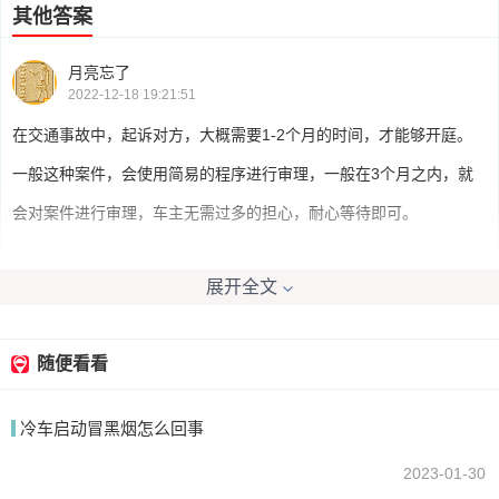
其他答案
月亮忘了
2022-12-18 19:21:51
在交通事故中，起诉对方，大概需要1-2个月的时间，才能够开庭。
一般这种案件，会使用简易的程序进行审理，一般在3个月之内，就
会对案件进行审理，车主无需过多的担心，耐心等待即可。
展开全文
LG木子君氷の縁
2022-12-18 20:55:14
民事案件法院受理立案以后，一般也要分简易程序还是普通程序。简
随便看看
易程序一般一个月内要开庭。如果是普通程序的案件，不公告的一般
冷车启动冒黑烟怎么回事
两个月之内要开庭。如果要发公告送达起诉书副本传票的，一般是三
个多月，到四个月之间要开庭。
2023-01-30