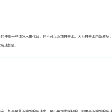
当的使用一些纯净水来代替，但不可以添加自来水。因为自来水内杂质多
致玻璃划痕。
而定。如果是非浓缩型的玻璃水，是不用加水稀释的。如果是浓缩型的玻