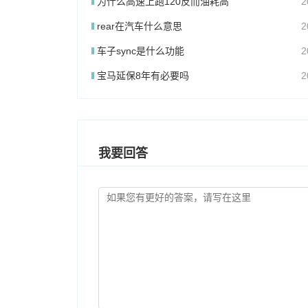
为什么高速上跑120反而油耗高
2
rear在汽车什么意思
2
车子sync是什么功能
2
宝马延保8年有必要吗
2
我要回答