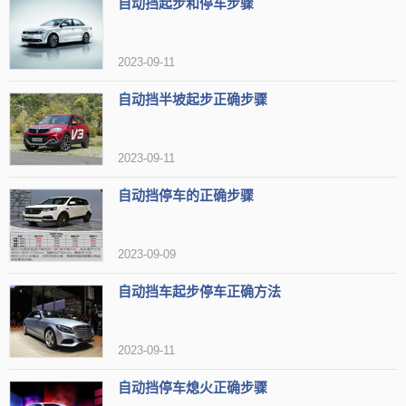
自动挡起步和停车步骤
至N挡，并拉紧手刹（如果是电子手刹，向上提即可）。松开脚刹，
但不要关闭电源。这样可以确保车辆在手刹的作用下完全停稳，防止
2023-09-11
P档抱死。
自动挡半坡起步正确步骤
踩住刹车踏板，将挂档从N挡换回P挡，然后松开刹车踏板，完成
熄火停车。最后，关闭车窗和车门，确保车内物品安全。
2023-09-11
自动挡停车的正确步骤
2023-09-09
自动挡车起步停车正确方法
2023-09-11
自动挡停车熄火正确步骤