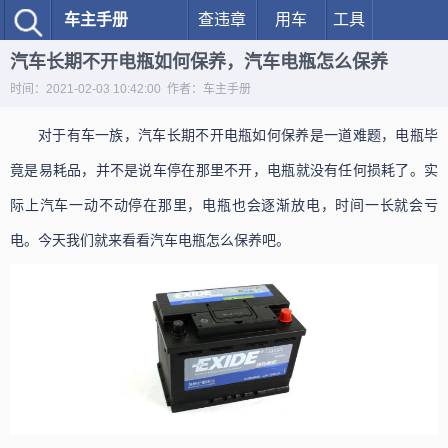
车主手册
查违章
用车
工具
汽车长期不开电瓶如何保养，汽车电瓶怎么保养
时间：2021-02-03 10:42:00 作者：车主手册
对于有车一族，汽车长期不开电瓶如何保养是一道难题，电瓶毕
竟是易耗品，并不是说车停在那里不开，电瓶就没有任何损耗了。实
际上汽车一动不动停在那里，电瓶也会逐渐放电，时间一长就会亏
电。今天我们就来看看汽车电瓶怎么保养吧。