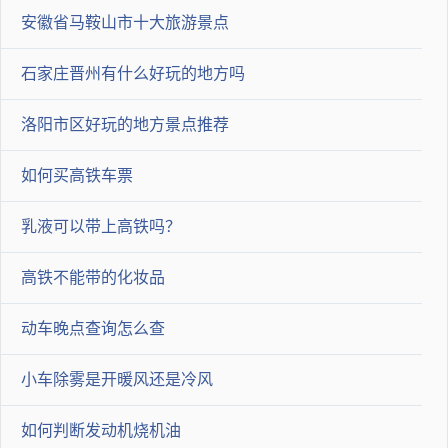
安徽省马鞍山市十大旅游景点
2022-11-18 03:43:44
车迷有木有
石家庄晋州有什么好玩的地方吗
买菜不实用，上下班代步不实用。长途旅行不实用。。
洛阳市区好玩的地方景点推荐
2022-11-17 18:32:45
如何买高铁车票
pzr109
乳液可以带上高铁吗？
国产h2国产双杠车值得够买这款车搭载一款双缸水冷电喷发动
机，前双盘四活塞碟刹，后单盘单活塞碟刹并配套有abs防抱死
高铁不能带的化妆品
系统,除此以外一些主流的基础配置都有装备。但这款车有个致
动车晚点查询怎么查
命的缺点整备质量过重，座高太高。不管是国产川崎和国产双
r，大多数国产摩托车使用的发动机都是维森克双缸发动机，直
小车除雾是开暖风还是冷风
白一点说，心脏是一样的，只不过外观不一样，驾驶姿势不一
如何判断发动机烧机油
样，所以说，只要外观你觉得喜欢，就买你喜欢的那个，毕竟它