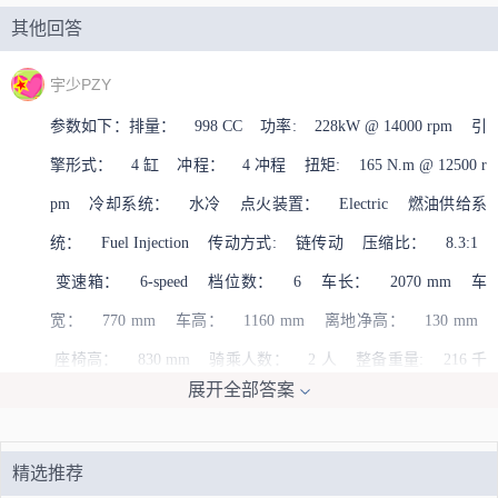
其他回答
宇少PZY
参数如下：排量： 998 CC 功率: 228kW @ 14000 rpm 引
擎形式： 4 缸 冲程： 4 冲程 扭矩: 165 N.m @ 12500 r
pm 冷却系统： 水冷 点火装置： Electric 燃油供给系
统： Fuel Injection 传动方式: 链传动 压缩比： 8.3:1
变速箱： 6-speed 档位数： 6 车长： 2070 mm 车
宽： 770 mm 车高： 1160 mm 离地净高： 130 mm
座椅高： 830 mm 骑乘人数： 2 人 整备重量: 216 千
展开全部答案
克 空车重量： 千克 油箱容量： 17 升扩展资料：五羊摩
托是一个纯国产的自主品牌；而五羊-本田是五羊与本田的合资
精选推荐
品牌，联合标，属于合资车。。
》》查看全部《《