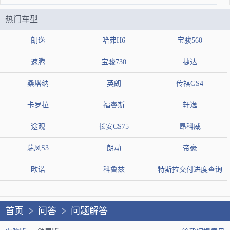
们心脏是一样的。。
热门车型
2022-11-17 22:25:12
朗逸
哈弗H6
宝骏560
我有更好答案
我要提问
速腾
宝骏730
捷达
桑塔纳
英朗
传祺GS4
卡罗拉
福睿斯
轩逸
途观
长安CS75
昂科威
提交答案
瑞风S3
朗动
帝豪
欧诺
科鲁兹
特斯拉交付进度查询
首页
问答
问题解答