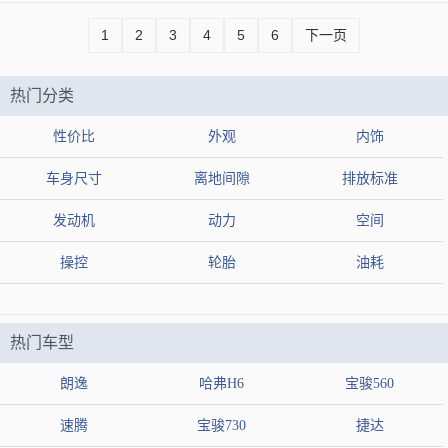
1
2
3
4
5
6
下一页
热门分类
性价比
外观
内饰
车身尺寸
离地间隙
排放标准
发动机
动力
空间
操控
轮胎
油耗
热门车型
朗逸
哈弗H6
宝骏560
速腾
宝骏730
捷达