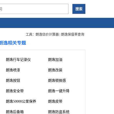
工具：
朗逸估价计算器
|
朗逸保值率查询
朗逸相关专题
朗逸行车记录仪
朗逸加油
朗逸喷漆
朗逸改装
朗逸按钮
朗逸顿挫感
朗逸安全带
朗逸一键升降
朗逸50000公里保养
朗逸皮带
朗逸后备箱
朗逸防盗系统