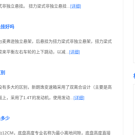
非独立悬挂。 扭力梁式非独立悬挂...
[详细]
悬挂好吗
为麦弗逊独立悬架，后悬挂为扭力梁式非独立悬架，扭力梁式
来平衡左右车轮的上下跳动，以减...
[详细]
区别
没有多大的区别，新朗逸变速箱采用了双离合设计（主要是高
上，采用了1.4T的发动机，使用发动...
[详细]
是多少
为12CM，底盘高度专业名称为最小离地间隙，底盘高度直接