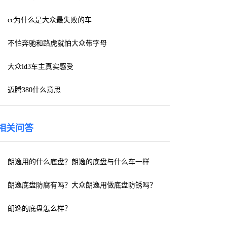
cc为什么是大众最失败的车
不怕奔驰和路虎就怕大众带字母
大众id3车主真实感受
迈腾380什么意思
相关问答
朗逸用的什么底盘？朗逸的底盘与什么车一样
朗逸底盘防腐有吗？大众朗逸用做底盘防锈吗？
朗逸的底盘怎么样？