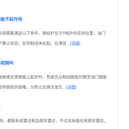
功能不起作用
启用需要满足以下条件，换档杆位于P档外的任何位置；油门
静止状态；驻车制动未拉起。在满足...
[详细]
助视频吗
陡峭或光滑坡面上起步时，驾驶员从制动踏板切换至油门踏板
导致起步困难。为防止此情况发生...
[详细]
个
款为例，都配有前雷达和后倒车雷达，不过风尚版仅有倒车雷达。