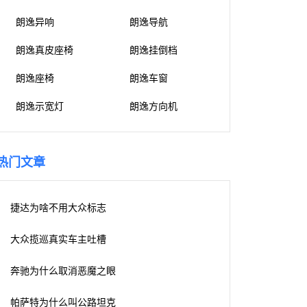
朗逸异响
朗逸导航
朗逸真皮座椅
朗逸挂倒档
朗逸座椅
朗逸车窗
朗逸示宽灯
朗逸方向机
热门文章
捷达为啥不用大众标志
大众揽巡真实车主吐槽
奔驰为什么取消恶魔之眼
帕萨特为什么叫公路坦克