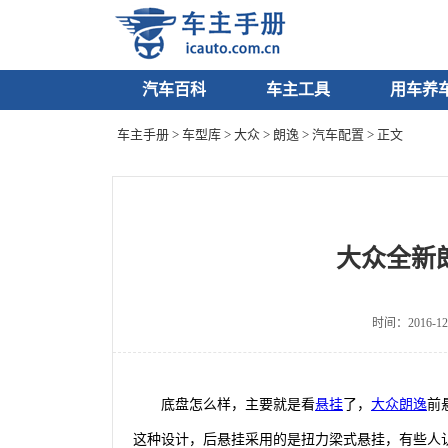
汽车百科
车主工具
用车养
车主手册
>
车型库
>
大众
>
朗逸
>
汽车配置
> 正文
大众全新
时间：2016-12
底盘怎么样，主要就是看
悬挂
了，
大众
朗逸
前
这种设计，后悬挂采用的是扭力梁式悬挂，有些人