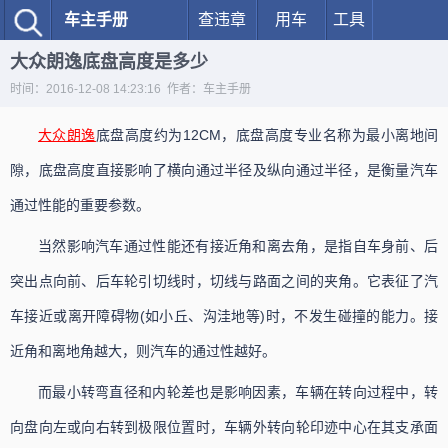
车主手册
查违章
用车
工具
大众朗逸底盘高度是多少
时间：2016-12-08 14:23:16 作者：车主手册
大众
朗逸
底盘高度约为12CM，底盘高度专业名称为最小离地间
隙，底盘高度直接影响了横向通过半径及纵向通过半径，是衡量汽车
通过性能的重要参数。
当然影响汽车通过性能还有接近角和离去角，是指自车身前、后
突出点向前、后车轮引切线时，切线与路面之间的夹角。它表征了汽
车接近或离开障碍物(如小丘、沟洼地等)时，不发生碰撞的能力。接
近角和离地角越大，则汽车的通过性越好。
而最小转弯直径和内轮差也是影响因素，车辆在转向过程中，转
向盘向左或向右转到极限位置时，车辆外转向轮印迹中心在其支承面