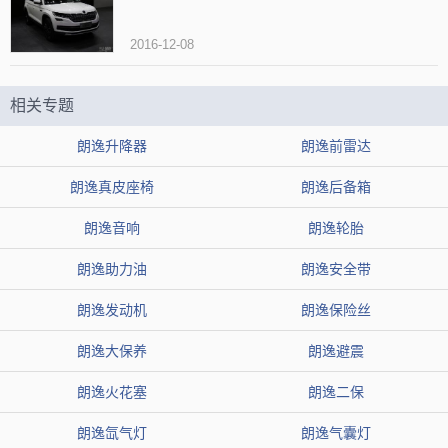
2016-12-08
相关专题
朗逸升降器
朗逸前雷达
朗逸真皮座椅
朗逸后备箱
朗逸音响
朗逸轮胎
朗逸助力油
朗逸安全带
朗逸发动机
朗逸保险丝
朗逸大保养
朗逸避震
朗逸火花塞
朗逸二保
朗逸氙气灯
朗逸气囊灯