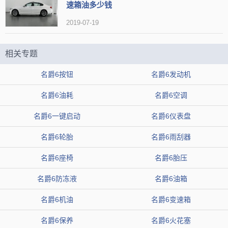
速箱油多少钱
2019-07-19
相关专题
名爵6按钮
名爵6发动机
名爵6油耗
名爵6空调
名爵6一键启动
名爵6仪表盘
名爵6轮胎
名爵6雨刮器
名爵6座椅
名爵6胎压
名爵6防冻液
名爵6油箱
名爵6机油
名爵6变速箱
名爵6保养
名爵6火花塞