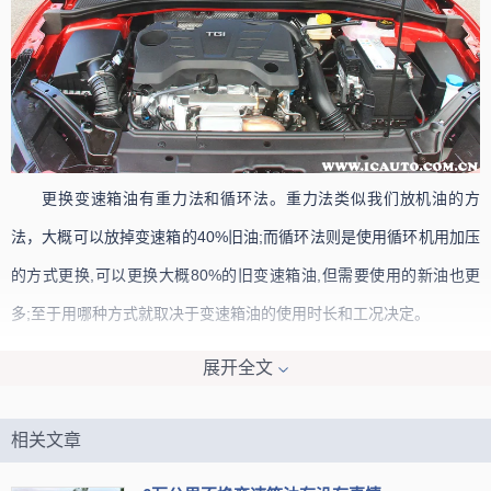
更换变速箱油有重力法和循环法。重力法类似我们放机油的方
法，大概可以放掉变速箱的40%旧油;而循环法则是使用循环机用加压
的方式更换,可以更换大概80%的旧变速箱油,但需要使用的新油也更
多;至于用哪种方式就取决于变速箱油的使用时长和工况决定。
注意双离合变速箱虽然也叫自动变速箱,但和以往的自动变速箱有
展开全文
着本质的区别，所以该变速箱使用的油就是齿轮油和液压油两种，也
是专用品,不可和其他变速箱油混用。
相关文章