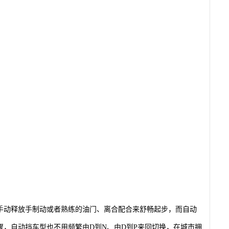
手动释放手制动或者熟练的油门、离合配合来舒畅起步，而自动
，自动挡车型也不用频繁由D到N、由D到P来回切换，在城市拥