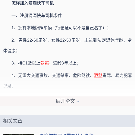
怎样加入滴滴快车司机
一、注册滴滴快车司机条件
1、拥有本地牌照车辆（行驶证可以不是自己名字）；
2、男性22-60周岁，女性22-50周岁，未达到法定退休年龄，身
体健康；
3、持C1及以上
驾照
，驾龄3年以上；
4、无重大交通事故、交通肇事、危险驾驶、
酒驾
毒驾、暴力犯罪
记录；
5、认同滴滴快车企业文化和管理
理念
，接受滴滴快车总部统一管
展开全文
理，严格执行滴滴快车收费标准，维护滴滴快车公众形象；
相关文章
6、加盟者必须持有身份证、
驾驶证
、行驶证，具备吃苦耐劳和敢
于拼搏的精神，具体当地要求可拨打滴滴快车司机客服电话400 000 0