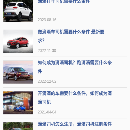
滴滴打车司机需要什么条件
666咨询了解。
二、滴滴快车车型要求
2023-08-16
1、车龄8年以内（以行驶证上时间为准）；
做滴滴车司机需要什么条件 最新要
求？
2、行驶
里程
10万公里以内且车况良好；
2022-11-30
3、车辆裸车价7万以上（以购车发票上价格为准），详情可点击
如何成为滴滴司机？跑滴滴需要什么条
（
滴滴快车车型列表
）查看，也可以点击（
滴滴快车最佳省油车型
）
件
了解。
2022-12-02
开滴滴的车需要什么条件，如何成为滴
滴司机
2021-04-04
滴滴司机怎么注册，滴滴司机注册条件