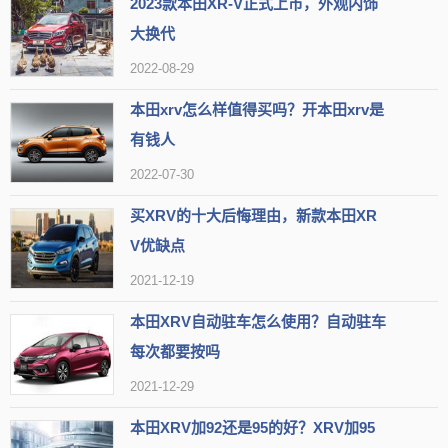
2023款本田XR-V正式上市，外观内饰
大换代
2022-08-29
本田xrv怎么样值得买吗？开本田xrv是
有钱人
2022-07-30
买XRV的十大后悔理由，新款本田XR
V优缺点
2021-12-19
本田XRV自动驻车怎么使用？自动驻车
外观上，新款XR-V高度复刻了HR-V欧洲版的设计，整体比起现
每次都要按吗
款简洁了许多。申报信息显示，新车的长度是4380mm，宽度是1790
2021-12-29
mm，高度是1590mm，轴距是2610mm，与旧款相比三围尺寸有所
本田XRV加92还是95的好？XRV加95