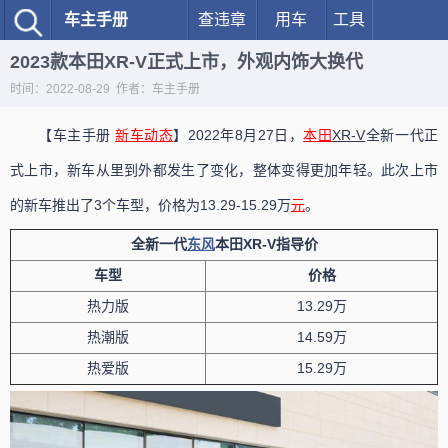
车主手册
查违章
用车
工具
2023款本田XR-V正式上市，外观内饰大换代
时间：2022-08-29 作者：车主手册
【车主手册
新车动态
】2022年8月27日，
本田
XR-V
全新一代正
式上市，新车从里到外都发生了变化，整体变得更加年轻。此次上市
的新车推出了3个车型，价格为13.29-15.29万
元
。
全新一代
东风
本田XR-V指导价
车型
价格
热力版
13.29万
热潮版
14.59万
热爱版
15.29万