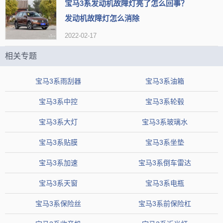
宝马3系发动机故障灯亮了怎么回事？
着车辆使用的年限增加而增加，那么这里这里就取个大概值为一年20
发动机故障灯怎么消除
00元。
2022-02-17
2、保险费用
相关专题
我们都知道汽车保险价格是根据车辆的价值来决定的，越贵的车
宝马3系雨刮器
宝马3系油箱
保险费就越高，像宝马3系这种三四十万的车第一年保险费用在12000
宝马3系中控
宝马3系轮毂
元左右，如果第一年没有出险的话那么第二年保险费会相对便宜，折
宝马3系大灯
宝马3系玻璃水
中计算的话一年保险费用在10000元左右。
宝马3系贴膜
宝马3系坐垫
宝马3系加速
宝马3系倒车雷达
宝马3系天窗
宝马3系电瓶
宝马3系保险丝
宝马3系前保险杠