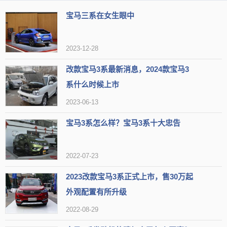
宝马三系在女生眼中
2023-12-28
改款宝马3系最新消息，2024款宝马3
系什么时候上市
2023-06-13
宝马3系怎么样？宝马3系十大忠告
开宝马3系收入多少没压力？
2022-07-23
首先来看看宝马3系一年所需的养车成本：
2023改款宝马3系正式上市，售30万起
1、保养费用
外观配置有所升级
一般来说宝马3系小保养需要1000
元
左右，大保养则需要2500
2022-08-29
元，其中半年或者行驶1万公里就需要进行一次小保养，保养费用会随