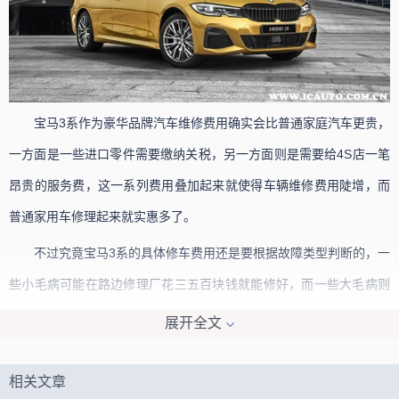
宝马3系作为豪华品牌汽车维修费用确实会比普通家庭汽车更贵，
一方面是一些进口零件需要缴纳关税，另一方面则是需要给4S店一笔
昂贵的服务费，这一系列费用叠加起来就使得车辆维修费用陡增，而
普通家用车修理起来就实惠多了。
不过究竟宝马3系的具体修车费用还是要根据故障类型判断的，一
些小毛病可能在路边修理厂花三五百块钱就能修好，而一些大毛病则
可能需要花几万甚至十几万。此外，选择在4S店修车也会更贵，如果
展开全文
想省钱我们可以找一家靠谱的修理厂，选择可靠的副厂件来代替原厂
件，这样修车成本会大幅下降。
相关文章