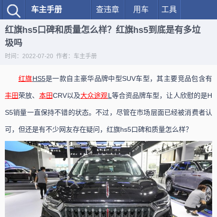
车主手册
查违章
用车
工具
红旗hs5口碑和质量怎么样？红旗hs5到底是有多垃
圾吗
时间：2022-07-20 作者：车主手册
红旗
HS5
是一款自主豪华品牌中型SUV车型，其主要竞品包含有
丰田
荣放、
本田
CRV以及
大众
途观
L
等合资品牌车型，让人欣慰的是H
S5销量一直保持不错的状态。不过，尽管在市场层面已经被消费者认
可，但还是有不少网友存在疑问，红旗hs5口碑和质量怎么样？