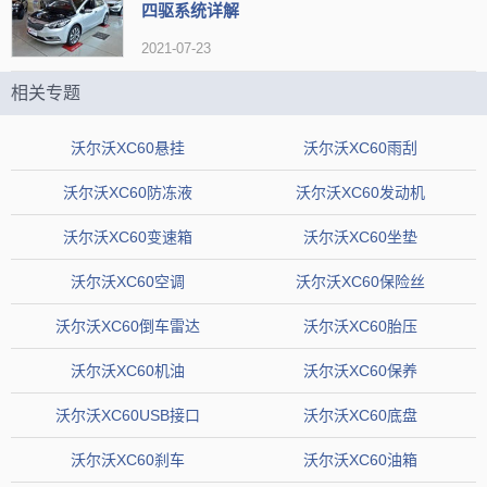
四驱系统详解
但是沃尔沃XC60的内饰设计虽然很豪华，但是储物空间有些不够
2021-07-23
充足，不能满足消费者的实际需求。此外，车内的开关门控制面板相
相关专题
对布局有些复杂，操作也不太人性化，容易让驾驶者出现误操作，这
沃尔沃XC60悬挂
沃尔沃XC60雨刮
些问题可能会影响到车主的使用体验。
沃尔沃XC60防冻液
沃尔沃XC60发动机
沃尔沃XC60变速箱
沃尔沃XC60坐垫
沃尔沃XC60空调
沃尔沃XC60保险丝
沃尔沃XC60倒车雷达
沃尔沃XC60胎压
沃尔沃XC60机油
沃尔沃XC60保养
沃尔沃XC60USB接口
沃尔沃XC60底盘
沃尔沃XC60刹车
沃尔沃XC60油箱