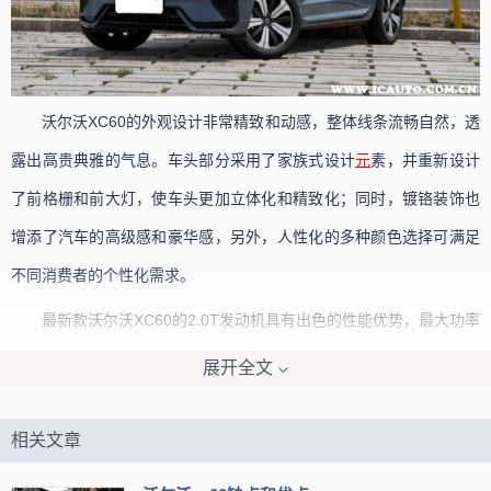
沃尔沃XC60的外观设计非常精致和动感，整体线条流畅自然，透
露出高贵典雅的气息。车头部分采用了家族式设计
元
素，并重新设计
了前格栅和前大灯，使车头更加立体化和精致化；同时，镀铬装饰也
增添了汽车的高级感和豪华感，另外，人性化的多种颜色选择可满足
不同消费者的个性化需求。
最新款沃尔沃XC60的2.0T发动机具有出色的性能优势，最大功率
达到了250马力，并且峰值扭矩高达350牛·米。这使得它可以轻松应
展开全文
对各种路况和驾驶需求，不管是城市行驶还是高速巡航都能够提供出
色的加速和行驶体验；此外，2.0T发动机也兼顾了燃油经济性和环保
相关文章
性能，因为它采用了
现代
化的技术以减少CO2排放，同时通过强大的