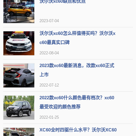
沃尔沃xc60缺点和优点
动力操控实现更加高效的能耗表现。
2023-07-04
沃尔沃xc60怎么样值得买吗？沃尔沃x
c60最真实口碑
2022-08-04
2023款xc60最新消息，改款xc60正式
上市
2022-07-12
2022款xc60什么颜色最有档次？xc60
沃尔沃XC60汽车搭载的8AT变速箱是非常优秀的，它能够为车辆
最受欢迎的颜色推荐
提供更加出色的加速性能。此外，该车还采用了四驱系统的设计，这
2022-01-25
使得车辆具有更好的操控性和行驶稳定性。在驾驶该车时，你可以很
XC60全时四驱什么水平？沃尔沃XC60
明显地感觉到其动力表现非常平顺，并且驾驶感受也非常出色。