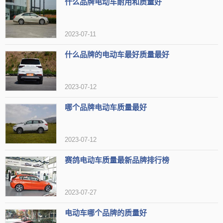
什么品牌电动车耐用和质量好
2023-07-11
什么品牌的电动车最好质量最好
2023-07-12
最后，我们来看一下小刀品牌。尽管在配置和性能方面稍逊一
哪个品牌电动车质量最好
筹，但小刀的产品质量位居行业前列，并且口碑良好。消费者普遍认
为小刀电动车在质量、续航和动力等方面表现出色，半年至两年的使
2023-07-12
用期限内没有出现任何问题。
赛鸽电动车质量最新品牌排行榜
事实上，如今的电动车制造技术已经非常成熟，整体质量相差无
几。然而，在购买时，仍需考虑到工艺、舒适度和使用寿命等因素。
2023-07-27
电动车哪个品牌的质量好