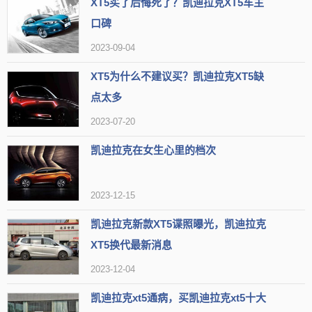
XT5买了后悔死了？凯迪拉克XT5车主
口碑
2023-09-04
凯迪拉克XT5的内饰设计相对普通，缺乏与同级别车型应有的豪
XT5为什么不建议买？凯迪拉克XT5缺
华和科技感。整体设计无法与竞争对手媲美，这在市场竞争中显得劣
点太多
势明显。尽管车厢内使用了很多软性材质覆盖和皮质包裹，并且多功
2023-07-20
能方向盘的真皮握感很舒适，但这些并不足以弥补内饰设计上的欠
凯迪拉克在女生心里的档次
缺。
2023-12-15
凯迪拉克新款XT5谍照曝光，凯迪拉克
XT5换代最新消息
2023-12-04
凯迪拉克xt5通病，买凯迪拉克xt5十大