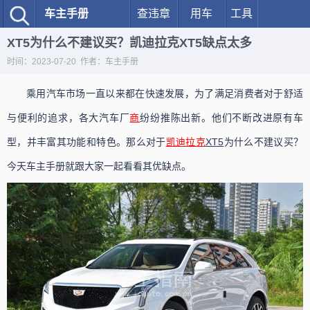
车主手册
查违章
用车
工具
XT5为什么不建议买？凯迪拉克XT5缺点太多
时间：2023-07-20 作者：车主手册
乘用汽车市场一直以来都在快速发展，为了满足消费者对于舒适
与便利的追求，各大汽车厂
商
纷纷推陈出新。他们不断改进原有车
型，并丰富其功能和特色。那么对于
凯迪拉克
XT5
为什么不建议买？
今天车主手册就跟大家一起看看其优缺点。