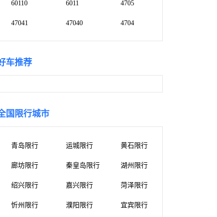
60110
6011
4705
47041
47040
4704
好车推荐
全国限行城市
青岛限行
运城限行
黄石限行
廊坊限行
秦皇岛限行
湖州限行
绍兴限行
嘉兴限行
菏泽限行
忻州限行
濮阳限行
宜宾限行