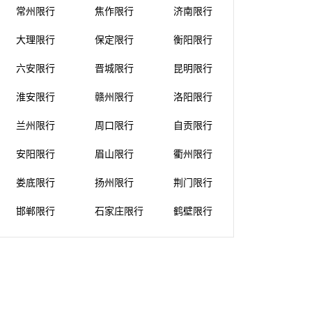
常州限行
焦作限行
济南限行
大理限行
保定限行
衡阳限行
六安限行
晋城限行
昆明限行
淮安限行
赣州限行
洛阳限行
兰州限行
周口限行
自贡限行
安阳限行
眉山限行
衢州限行
娄底限行
扬州限行
荆门限行
邯郸限行
石家庄限行
鹤壁限行