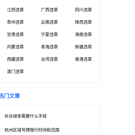
江西违章
广西违章
四川违章
贵州违章
云南违章
陕西违章
甘肃违章
宁夏违章
海南违章
内蒙违章
青海违章
新疆违章
西藏违章
台湾违章
香港违章
澳门违章
热门文章
补办绿本需要什么手续
杭州区域号牌限行时间和范围