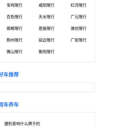
宝鸡限行
咸阳限行
红河限行
百色限行
天水限行
广元限行
邯郸限行
恩施限行
潍坊限行
荆州限行
延边限行
广安限行
佛山限行
衡阳限行
好车推荐
用车养车
捷豹音响什么牌子的