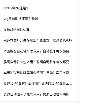
crv1.5t加92还是95
大g是自动挡还是手动挡
奥迪a3是国几标准
冠道氛围灯开关在哪里？氛围灯可以调节色彩吗
本田皓影自动驻车怎么用？自动驻车每次都要按吗
雅阁自动驻车怎么用？雅阁自动驻车每次都要按吗
本田XRV自动驻车怎么使用？自动驻车每次都要按吗
奥迪12v轻混有什么作用？奥迪的12v轻混什么时候介入
奥迪自动驻车功能怎么用？奥迪自动驻车功能的优缺点