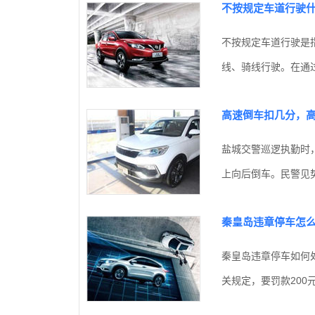
不按规定车道行驶
不按规定车道行驶是
线、骑线行驶。在通过
高速倒车扣几分，高
盐城交警巡逻执勤时
上向后倒车。民警见势
秦皇岛违章停车怎
秦皇岛违章停车如何
关规定，要罚款200元