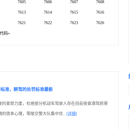
7605
7606
7607
7608
7613
7614
7615
7616
7621
7622
7623
7626
代码»
罚标准，醉驾的处罚标准最新
驶的查禁力度，杜绝部分机动车驾驶人存在目前夜查酒驾抓得
的侥幸心理，零陵交警大队集中优...
[详细]