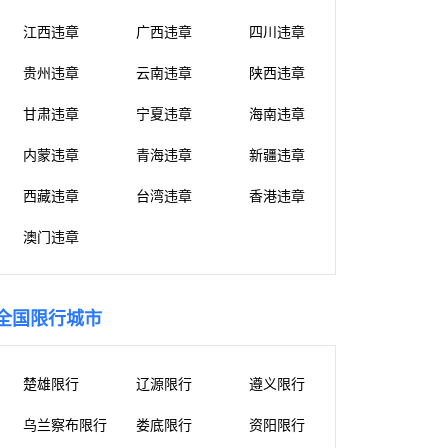
江西违章
广西违章
四川违章
贵州违章
云南违章
陕西违章
甘肃违章
宁夏违章
海南违章
内蒙违章
青海违章
新疆违章
西藏违章
台湾违章
香港违章
澳门违章
全国限行城市
楚雄限行
辽源限行
遵义限行
乌兰察布限行
娄底限行
资阳限行