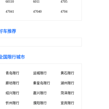
60110
6011
4705
47041
47040
4704
好车推荐
全国限行城市
青岛限行
运城限行
黄石限行
廊坊限行
秦皇岛限行
湖州限行
绍兴限行
嘉兴限行
菏泽限行
忻州限行
濮阳限行
宜宾限行