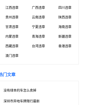
江西违章
广西违章
四川违章
贵州违章
云南违章
陕西违章
甘肃违章
宁夏违章
海南违章
内蒙违章
青海违章
新疆违章
西藏违章
台湾违章
香港违章
澳门违章
热门文章
没有绿本的车怎么卖掉
深圳市异地车牌限行最新