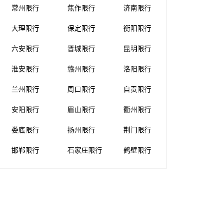
常州限行
焦作限行
济南限行
大理限行
保定限行
衡阳限行
六安限行
晋城限行
昆明限行
淮安限行
赣州限行
洛阳限行
兰州限行
周口限行
自贡限行
安阳限行
眉山限行
衢州限行
娄底限行
扬州限行
荆门限行
邯郸限行
石家庄限行
鹤壁限行