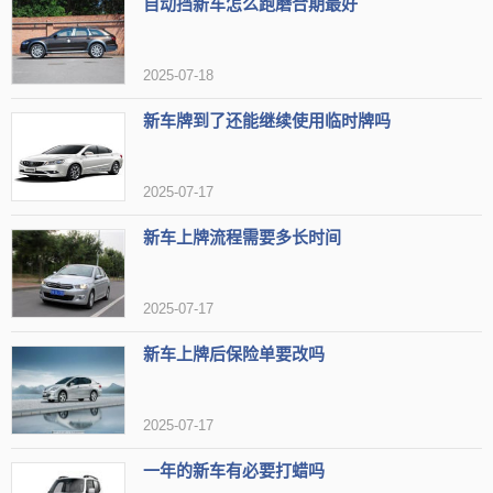
信息确认：到达查验服务处核实个人或单位信息
自动挡新车怎么跑磨合期最好
装订手续：在业务大厅完成相关手续
2025-07-18
缴费取证：受理凭证至收费口缴费后取得登记证书
新车牌到了还能继续使用临时牌吗
2025-07-17
新车上牌流程需要多长时间
2025-07-17
4. 机动车登记证书意义重大：
新车上牌后保险单要改吗
- 记录车辆相关信息和各类登记事项
- 在过户、变更等手续中必不可少
2025-07-17
5. 贴心提示:
一年的新车有必要打蜡吗